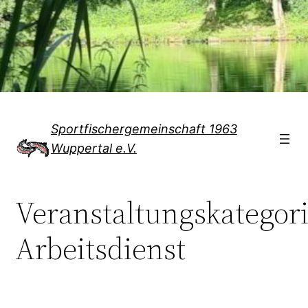
Direkt
zum
Inhalt
wechseln
Sportfischergemeinschaft 1963
Wuppertal e.V.
Veranstaltungskategor
Arbeitsdienst